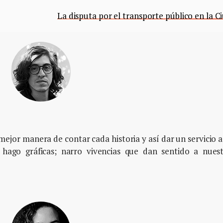
La disputa por el transporte público en la C
ejor manera de contar cada historia y así dar un servicio a
 hago gráficas; narro vivencias que dan sentido a nues