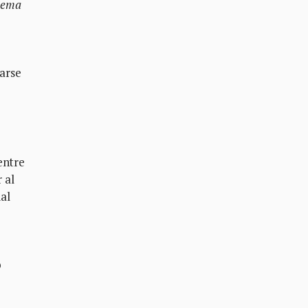
 tema
tarse
entre
 al
ial
o