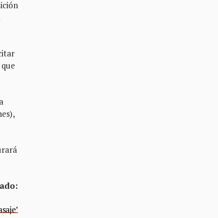
ición
a
citar
n que
a
es),
urará
nado:
saje’