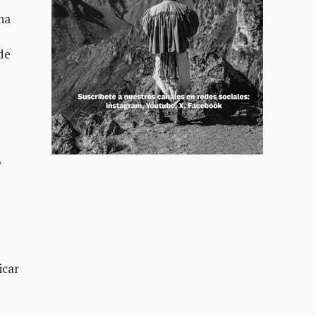
ha
 de
,
icar