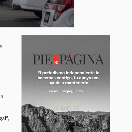
n
en
gal”,