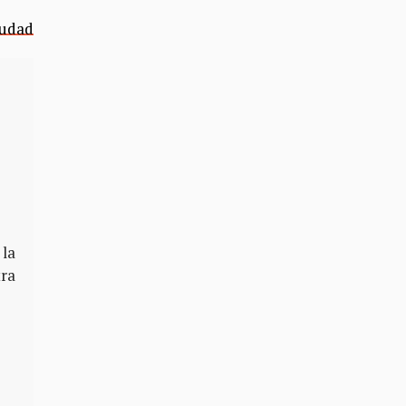
iudad
 la
tra