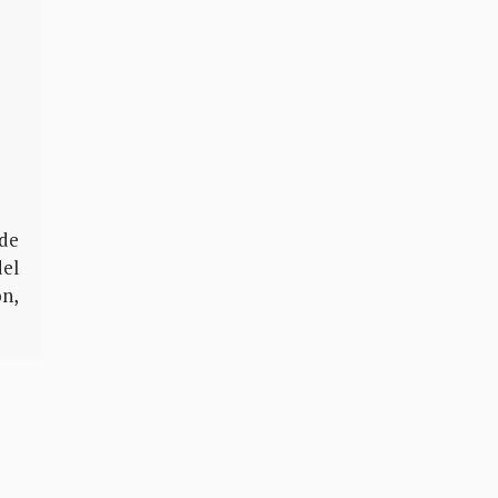
 de
del
on,