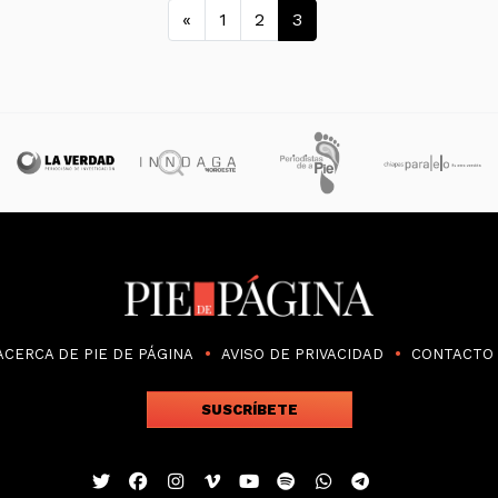
Navegación de en
«
1
2
3
ACERCA DE PIE DE PÁGINA
AVISO DE PRIVACIDAD
CONTACTO
SUSCRÍBETE