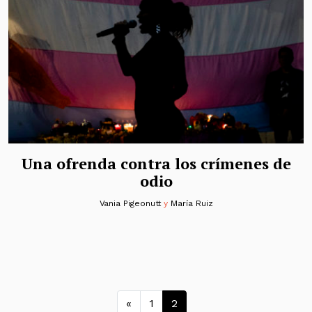
Una ofrenda contra los crímenes de
odio
Vania Pigeonutt
y
María Ruiz
Navegación de entrad
«
1
2