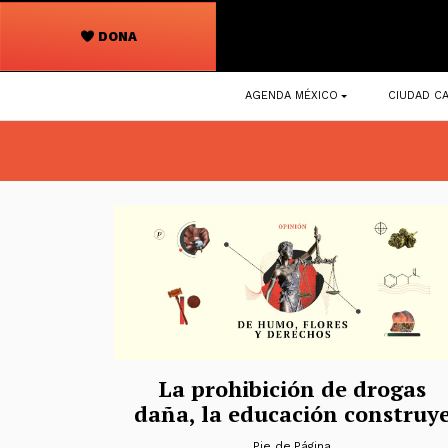
DONA
Navegación
AGENDA MÉXICO
CIUDAD CA
principal
La prohibición de drogas
daña, la educación construy
Pie de Página