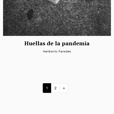
Huellas de la pandemia
Heriberto Paredes
Navegación de entrad
1
2
»