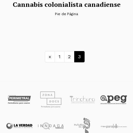
Cannabis colonialista canadiense
Pie de Página
Navegación de entrada
«
1
2
3