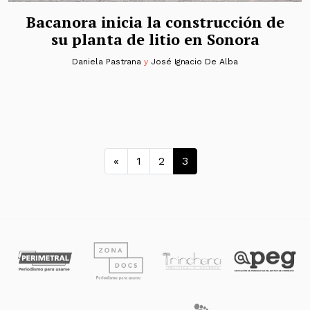
Bacanora inicia la construcción de
su planta de litio en Sonora
Daniela Pastrana
y
José Ignacio De Alba
Navegación de entrada
«
1
2
3