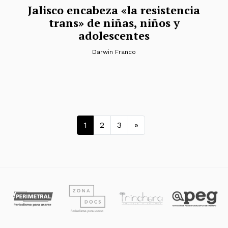
Jalisco encabeza «la resistencia
trans» de niñas, niños y
adolescentes
Darwin Franco
Navegación de entrada
1
2
3
»