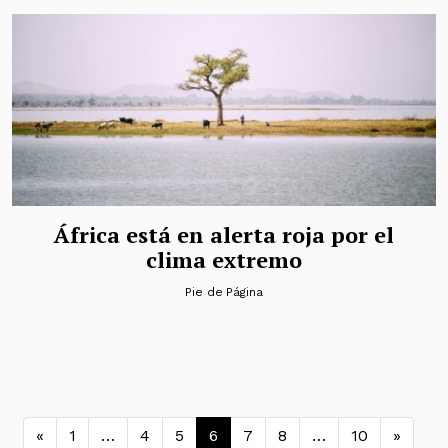
África está en alerta roja por el
clima extremo
Pie de Página
Navegación de entradas
«
1
…
4
5
6
7
8
…
10
»