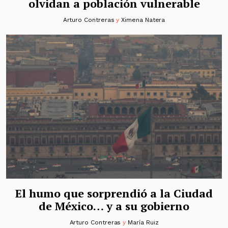
olvidan a población vulnerable
Arturo Contreras
y
Ximena Natera
El humo que sorprendió a la Ciudad
de México… y a su gobierno
Arturo Contreras
y
María Ruiz