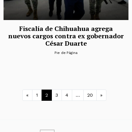
Fiscalía de Chihuahua agrega
nuevos cargos contra ex gobernador
César Duarte
Pie de Página
Navegación de entradas
«
1
2
3
4
…
20
»