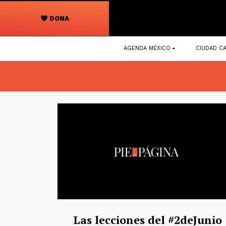
DONA
Navegación
AGENDA MÉXICO
CIUDAD CA
principal
Las lecciones del #2deJunio