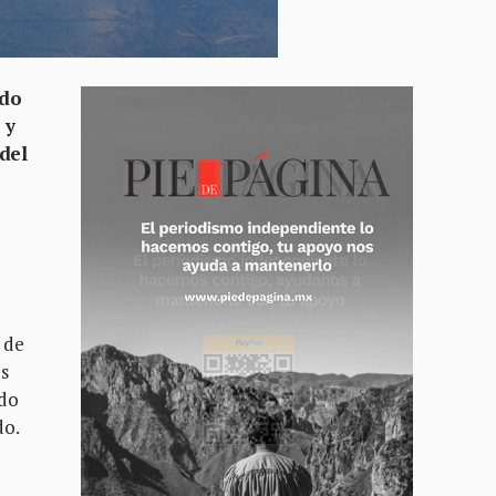
ndo
 y
 del
 de
os
ndo
do.