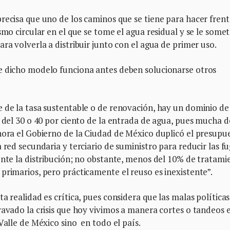
recisa que uno de los caminos que se tiene para hacer frent
smo circular en el que se tome el agua residual y se le somet
ra volverla a distribuir junto con el agua de primer uso.
e dicho modelo funciona antes deben solucionarse otros
e de la tasa sustentable o de renovación, hay un dominio de
r del 30 o 40 por ciento de la entrada de agua, pues mucha d
ahora el Gobierno de la Ciudad de México duplicó el presupu
 red secundaria y terciario de suministro para reducir las fu
ente la distribución; no obstante, menos del 10% de tratami
primarios, pero prácticamente el reuso es inexistente”.
a realidad es crítica, pues considera que las malas políticas
ravado la crisis que hoy vivimos a manera cortes o tandeos e
Valle de México sino en todo el país.