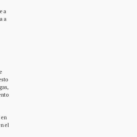
e a
a a
e
esto
gas,
ento
 en
n el