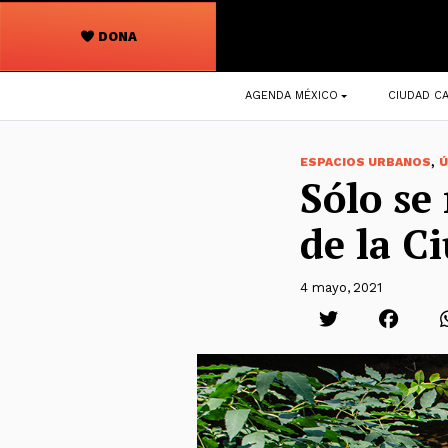
DONA
Navegación
AGENDA MÉXICO
CIUDAD CA
principal
,
ESPACIOS URBANOS
Ú
Sólo se
de la C
4 mayo, 2021