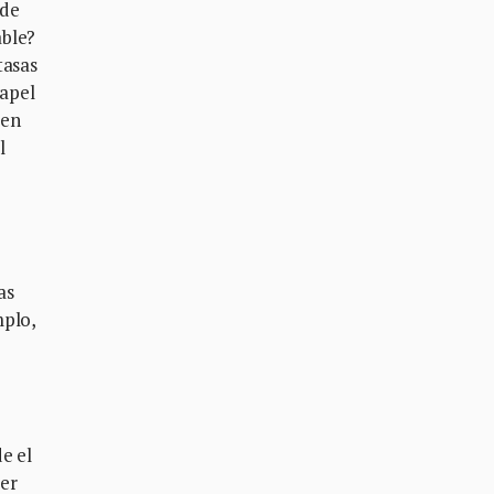
 de
able?
tasas
papel
 en
l
as
mplo,
e el
mer