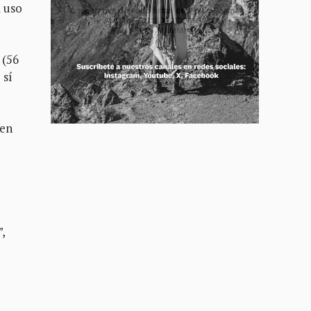
l uso
 (56
 sí
 en
s
,