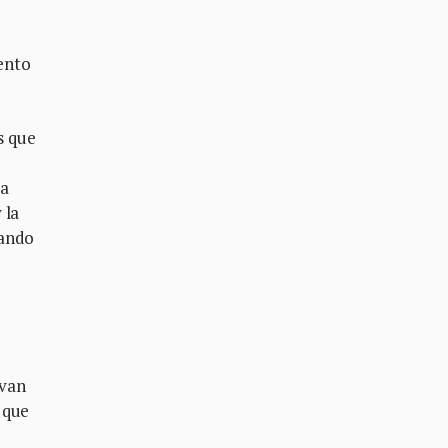
ento
s que
la
 la
uando
 van
 que