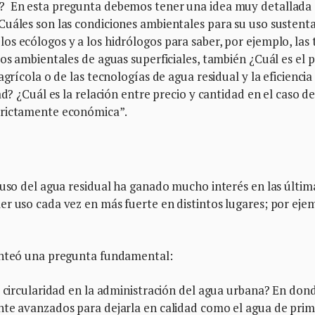
? En esta pregunta debemos tener una idea muy detallada
Cuáles son las condiciones ambientales para su uso sustent
s ecólogos y a los hidrólogos para saber, por ejemplo, las 
tos ambientales de aguas superficiales, también ¿Cuál es el 
grícola o de las tecnologías de agua residual y la eficiencia
d? ¿Cuál es la relación entre precio y cantidad en el caso de
trictamente económica”.
euso del agua residual ha ganado mucho interés en las últim
r uso cada vez en más fuerte en distintos lugares; por eje
lanteó una pregunta fundamental:
e circularidad en la administración del agua urbana? En dond
nte avanzados para dejarla en calidad como el agua de pri