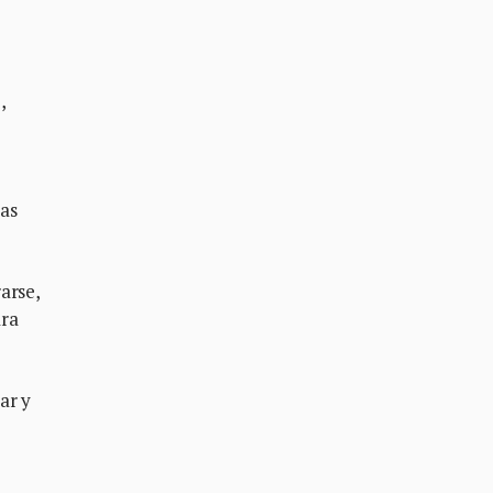
),
s
las
arse,
ara
ar y