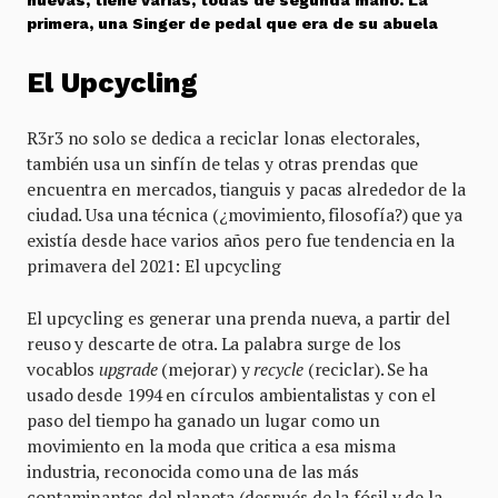
nuevas, tiene varias, todas de segunda mano. La
primera, una Singer de pedal que era de su abuela
El Upcycling
R3r3 no solo se dedica a reciclar lonas electorales,
también usa un sinfín de telas y otras prendas que
encuentra en mercados, tianguis y pacas alrededor de la
ciudad. Usa una técnica (¿movimiento, filosofía?) que ya
existía desde hace varios años pero fue tendencia en la
primavera del 2021: El upcycling
El upcycling es generar una prenda nueva, a partir del
reuso y descarte de otra. La palabra surge de los
vocablos
upgrade
(mejorar) y
recycle
(reciclar). Se ha
usado desde 1994 en círculos ambientalistas y con el
paso del tiempo ha ganado un lugar como un
movimiento en la moda que critica a esa misma
industria, reconocida como una de las más
contaminantes del planeta (después de la fósil y de la