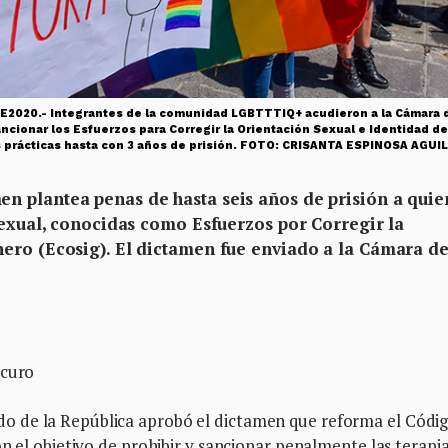
20.- Integrantes de la comunidad LGBTTTIQ+ acudieron a la Cámara d
 sancionar los Esfuerzos para Corregir la Orientación Sexual e Identidad 
as prácticas hasta con 3 años de prisión. FOTO: CRISANTA ESPINOSA A
n plantea penas de hasta seis años de prisión a quie
sexual, conocidas como Esfuerzos por Corregir la
ero (Ecosig). El dictamen fue enviado a la Cámara d
scuro
 de la República aprobó el dictamen que reforma el Códi
n el objetivo de prohibir y sancionar penalmente las terapi