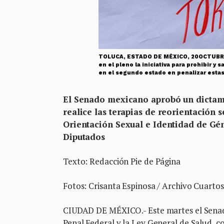
TOLUCA, ESTADO DE MÉXICO, 20OCTUBRE20
en el pleno la iniciativa para prohibir y
en el segundo estado en penalizar est
El Senado mexicano aprobó un dictame
realice las terapias de reorientación 
Orientación Sexual e Identidad de Gén
Diputados
Texto: Redacción Pie de Página
Fotos: Crisanta Espinosa / Archivo Cuarto
CIUDAD DE MÉXICO.- Este martes el Senado
Penal Federal y la Ley General de Salud, co