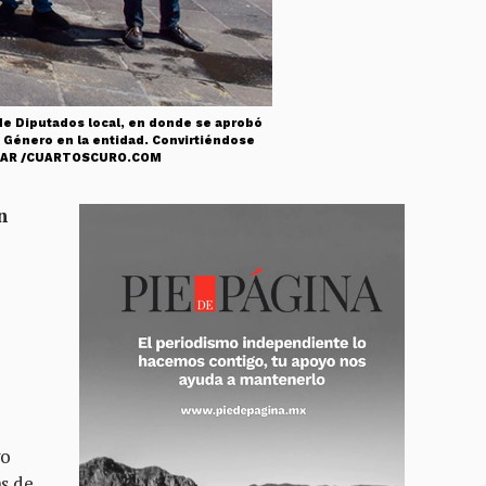
e Diputados local, en donde se aprobó
de Género en la entidad. Convirtiéndose
GUILAR /CUARTOSCURO.COM
n
e
go
as de