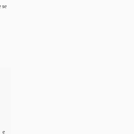
e se
 e