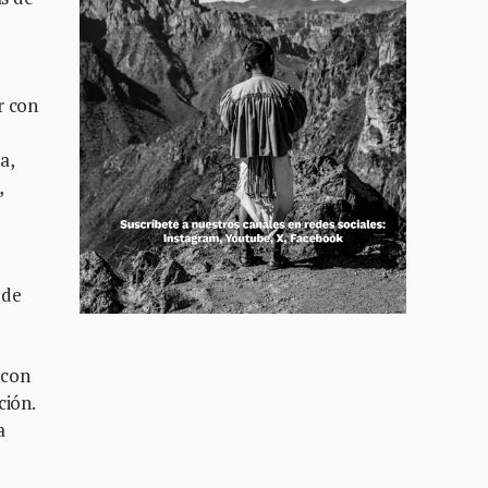
r con
a,
,
 de
 con
ción.
a