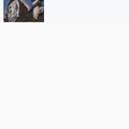
La SCJN discutirá reparación del
daño en feminicidios