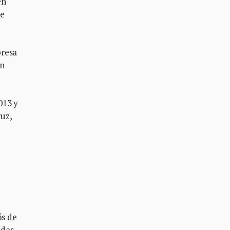
en
se
presa
ón
013 y
uz,
ás de
adas