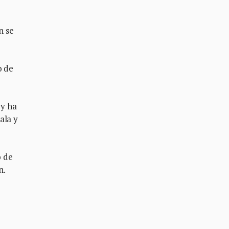
n se
o de
 y ha
ala y
o de
n.