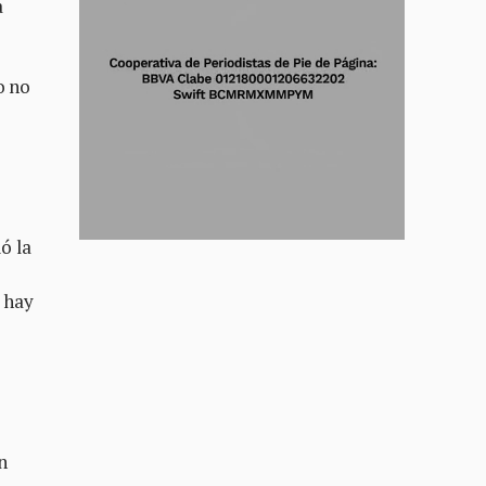
a
o no
e
ó la
 hay
n