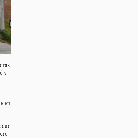
eras
ó y
ce en
s que
mero