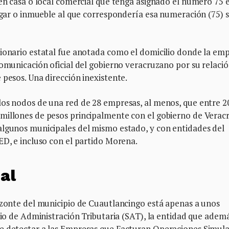
 en casa o local comercial que tenga asignado el número 75 
lugar o inmueble al que correspondería esa numeración (75) 
cionario estatal fue anotada como el domicilio donde la em
comunicación oficial del gobierno veracruzano por su relaci
 pesos. Una dirección inexistente.
los nodos de una red de 28 empresas, al menos, que entre 2
millones de pesos principalmente con el gobierno de Veracr
algunos municipales del mismo estado, y con entidades del
ED, e incluso con el partido Morena.
al
rizonte del municipio de Cuautlancingo está apenas a unos
icio de Administración Tributaria (SAT), la entidad que adem
de detectar a las Empresas que Facturan Operaciones Simul