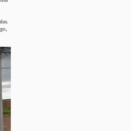
das.
rgo,