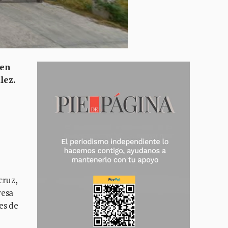
 en
lez.
cruz,
resa
es de