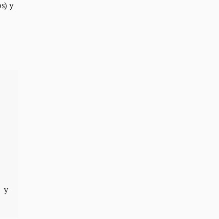
s) y
o y