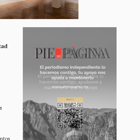
tad
s
untos