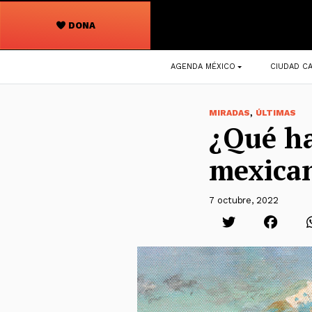
DONA
Navegación
AGENDA MÉXICO
CIUDAD CA
principal
,
MIRADAS
ÚLTIMAS
¿Qué ha
mexica
7 octubre, 2022