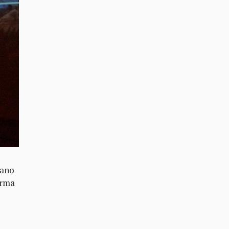
mano
orma