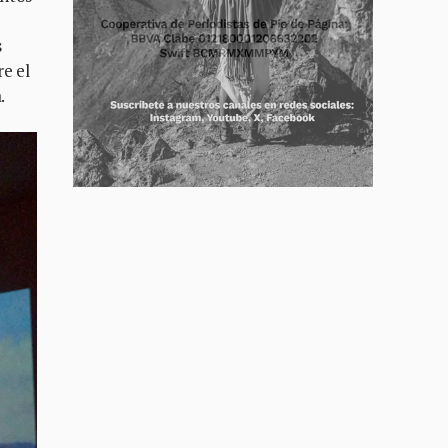
s
e el
.