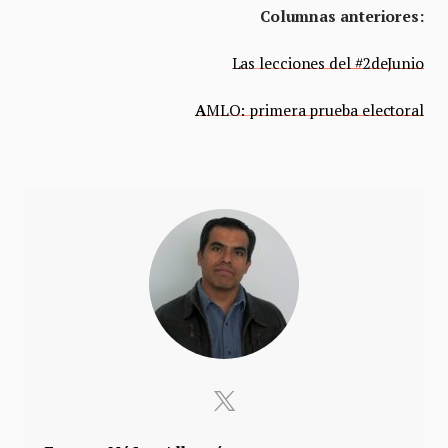
Columnas anteriores:
Las lecciones del #2deJunio
A
MLO: primera prueba electoral