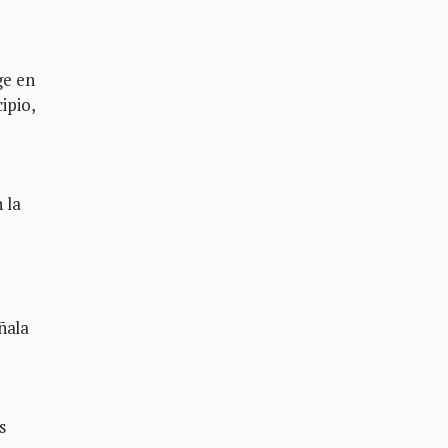
ge en
ipio,
 la
ñala
s