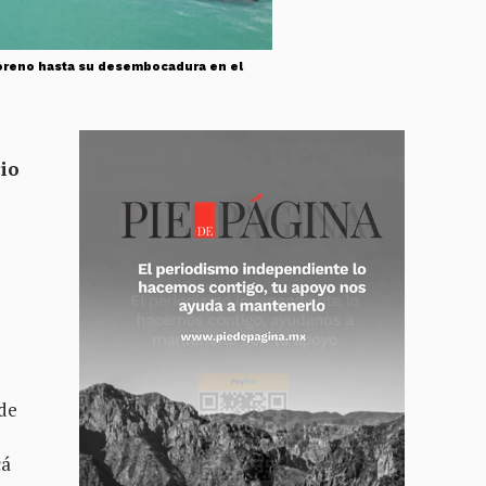
 Moreno hasta su desembocadura en el
cio
 de
cá