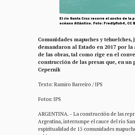
El río Santa Cruz recorre el ancho de l
océano Atlántico. Foto: Fredlyfish4, CC
Comunidades mapuches y tehuelches, ju
demandaron al Estado en 2017 por la a
de las obras, tal como rige en el conv
construcción de las presas que, en un 
Cepernik
Texto: Ramiro Barreiro / IPS
Fotos: IPS
ARGENTINA. – La construcción de las repres
Argentina, interrumpe el cauce del río Sant
espiritualidad de 15 comunidades mapuche