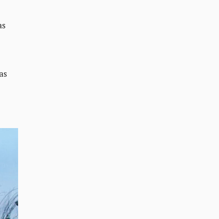
as
as