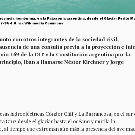
a provincia homónima, en la Patagonia argentina, desde el Glaciar Perito
 BY-SA 4.0, vía Wikimedia Commons
nto con otros integrantes de la sociedad civil,
usencia de una consulta previa a la proyección e ini
enio 169 de la OIT y la Constitución argentina por la
principio, iban a llamarse Néstor Kirchner y Jorge
as hidroeléctricas Cóndor Cliff y La Barrancosa, en el sur
a Cruz desde el glaciar hasta el océano y mutila la
, al tiempo que extreman aún más la presencia del ave ma