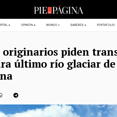
PITAL
OPINIÓN
MUNDO
SABERES
PORTAFOLIO
 originarios piden tran
ra último río glaciar de
ina