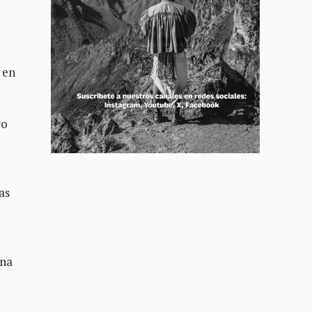
 en
co
as
ina