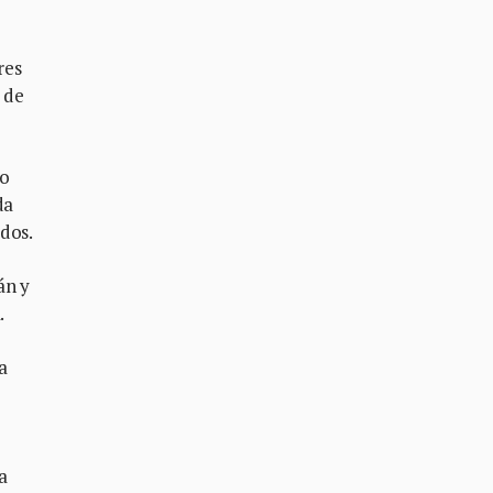
res
 de
ro
da
dos.
án y
.
a
a