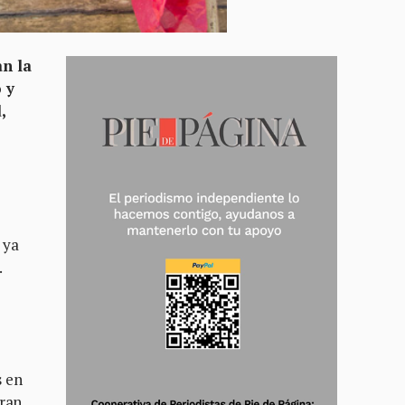
n la
 y
,
 ya
.
s en
gran