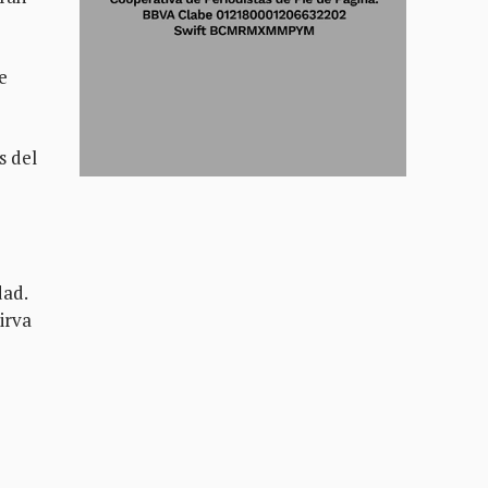
e
s del
dad.
irva