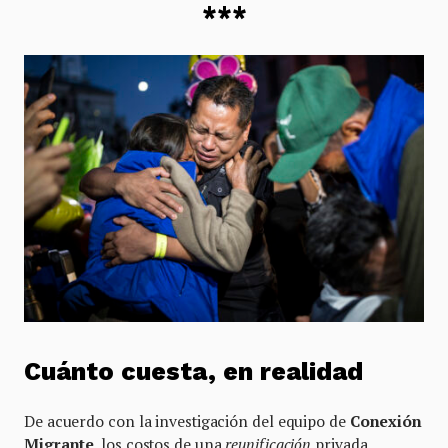
***
Cuánto cuesta, en realidad
De acuerdo con la investigación del equipo de
Conexión
Migrante
, los costos de una
reunificación
privada