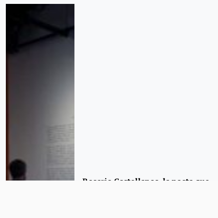
Rosario Castellanos, la poeta que
nunca estuvo «con los ganadores
en la vida»