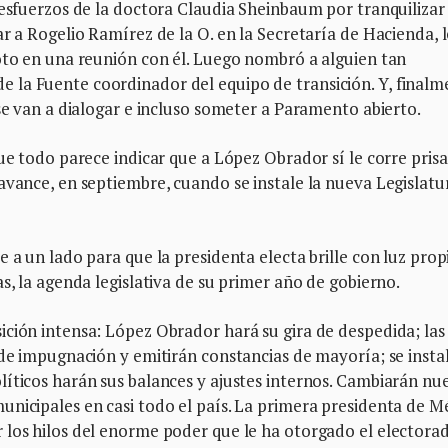
 esfuerzos de la doctora Claudia Sheinbaum por tranquilizar 
r a Rogelio Ramírez de la O. en la Secretaría de Hacienda, l
oto en una reunión con él. Luego nombró a alguien tan
la Fuente coordinador del equipo de transición. Y, finalm
 se van a dialogar e incluso someter a Paramento abierto.
ue todo parece indicar que a López Obrador sí le corre prisa
avance, en septiembre, cuando se instale la nueva Legislatu
 a un lado para que la presidenta electa brille con luz prop
s, la agenda legislativa de su primer año de gobierno.
ición intensa: López Obrador hará su gira de despedida; las
 de impugnación y emitirán constancias de mayoría; se insta
líticos harán sus balances y ajustes internos. Cambiarán nu
unicipales en casi todo el país. La primera presidenta de M
 los hilos del enorme poder que le ha otorgado el electora