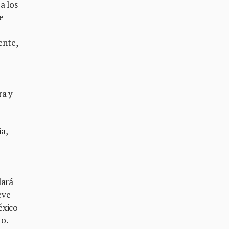
a los
e
ente,
ra y
ia,
lará
eve
éxico
do.