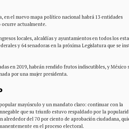
, en el nuevo mapa político nacional habrá 13 entidades
 ocurre actualmente.
ngresos locales, alcaldías y ayuntamientos en todos los est
ederales y 64 senadoras en la próxima Legislatura que se ins
das en 2019, habrán rendido frutos indiscutibles, y México 
ada por una mujer presidenta.
o
 popular mayúsculo y un mandato claro: continuar con la
innegable que su triunfo estuvo respaldado por la populari
on alrededor del 70 por ciento de aprobación ciudadana, qui
manentemente en el proceso electoral.