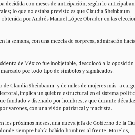
aba decidida con meses de anticipación, según lo anticipaban 
rales; lo que no estaba previsto es que Claudia Sheinbaum
a obtenida por Andrés Manuel López Obrador en las eleccio
e en la semana, con una mezcla de sorpresa, admiración hacia
esidenta de México fue inobjetable, descolocó a la oposición
 marcado por todo tipo de símbolos y significados.
bo de Claudia Sheinbaum -y de miles de mujeres más- a carg
ectoral, implica un quiebre estructural en el sistema políti
ue fundado y diseñado por hombres, y que durante décadas
or varones, con una visión patriarcal y machista.
n los próximos meses, una nueva jefa de Gobierno de la Ci
 donde siempre había habido hombres al frente: Morelos,