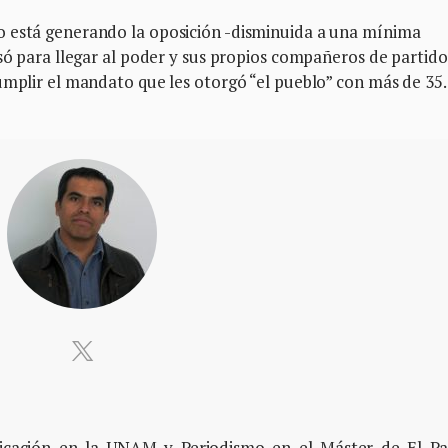
o está generando la oposición -disminuida a una mínima
lsó para llegar al poder y sus propios compañeros de partido
umplir el mandato que les otorgó “el pueblo” con más de 35.
icación en la UNAM y Periodismo en el Máster de El Pa