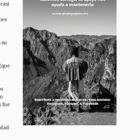
casi
nes
 su
 (que
os
co
 fue
udad