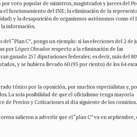
 por voto popular de ministros, magistrados y jueces del P
ca el funcionamiento del INE; la eliminación de la represent
lidad) y la desaparición de organismos autónomos como el I
 la información.
s del “Plan C”, pongo un ejemplo: si las elecciones del 2 de j
as por López Obrador respecto a la eliminación de las
ran ganado 257 diputaciones federales; es decir, más del 8
tados, y se hubiera llevado 60 (93 por ciento) de los 64 esc
rado tóxico por la oposición, por muchos especialistas y, po
os. La sola posibilidad de que el oficialismo tenga mayoría
ice de Precios y Cotizaciones al día siguiente de los comicios
orena salieron a advertir que el “plan C” va en septiembre, 