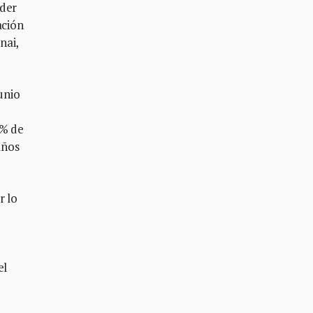
oder
ación
nai,
unio
0% de
años
r lo
.
el