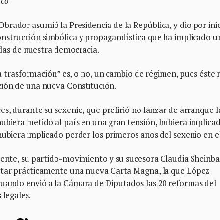
nesco
rador asumió la Presidencia de la República, y dio por ini
onstrucción simbólica y propagandística que ha implicado u
eglas de nuestra democracia.
rta trasformación” es, o no, un cambio de régimen, pues éste 
ción de una nueva Constitución.
es, durante su sexenio, que prefirió no lanzar de arranque l
ubiera metido al país en una gran tensión, hubiera implica
hubiera implicado perder los primeros años del sexenio en el
idente, su partido-movimiento y su sucesora Claudia Shein
actar prácticamente una nueva Carta Magna, la que López
cuando envió a la Cámara de Diputados las 20 reformas del
 legales.