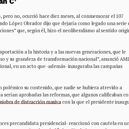
an C’
, pero no, ocurrió hace diez meses, al conmemorar el 107
uando López Obrador dijo que dejaría como legado una serie 
aciones” que, según él, hizo el neoliberalismo al sentido origi
portación a la historia y a las nuevas generaciones, que le
mo y su grandeza de transformación nacional”, anunció A
cional, en un acto que -además- inauguraba las campañas
n polémico su contenido, que nadie se hubiera atrevido a
a serían aprobadas las reformas, que algunos calificaban c
iobra de distracción masiva
con la que el presidente inaug
ces precandidata presidencial- reaccionó con cautela en u