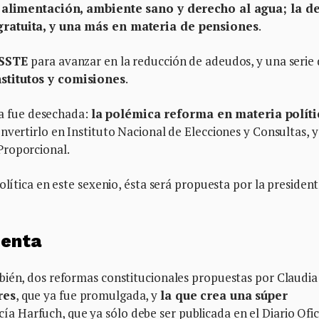
 alimentación, ambiente sano y derecho al agua; la d
gratuita, y una más en materia de pensiones
.
SSSTE
para avanzar en la reducción de adeudos, y una serie
stitutos y comisiones
.
 ya fue desechada:
la polémica reforma en materia políti
nvertirlo en Instituto Nacional de Elecciones y Consultas, y
Proporcional.
olítica en este sexenio, ésta será propuesta por la presiden
denta
bién, dos reformas constitucionales propuestas por Claudia
res
, que ya fue promulgada, y
la que crea una súper
a Harfuch, que ya sólo debe ser publicada en el Diario Ofic