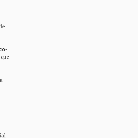
e
 de
co-
 que
ta
ial