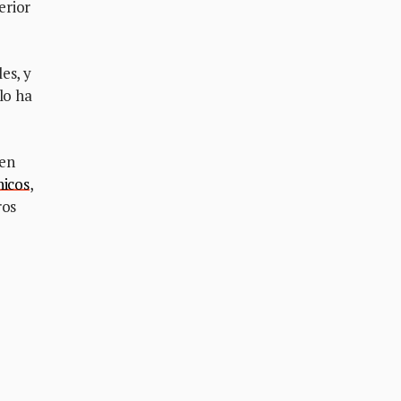
erior
es, y
lo ha
nen
nicos
,
ros
o