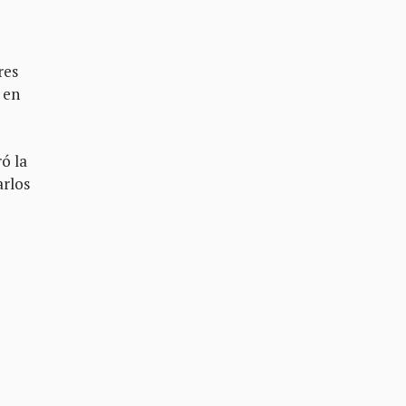
res
 en
ó la
arlos