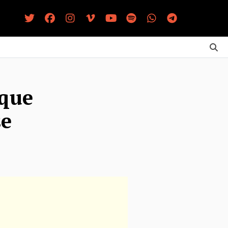
 que
se