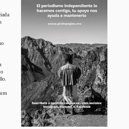
ciada
n
no
a
do
lo.
baum