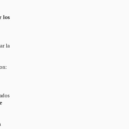
n
r los
ar la
on:
tados
e
a