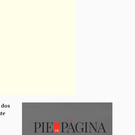
 dos
nte