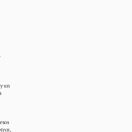
e
ay un
a
 esos
oteca
,