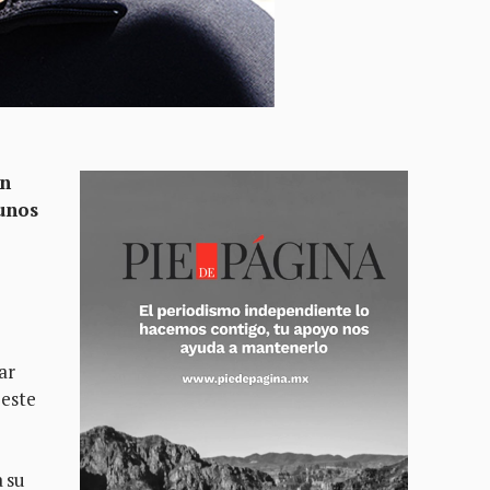
án
gunos
ar
 este
a su