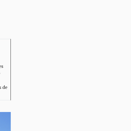
es
e
s de