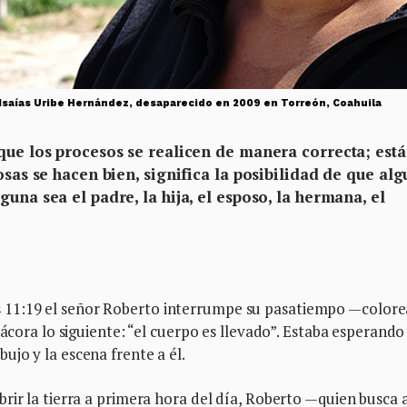
 Isaías Uribe Hernández, desaparecido en 2009 en Torreón, Coahuila
 que los procesos se realicen de manera correcta; est
osas se hacen bien, significa la posibilidad de que al
una sea el padre, la hija, el esposo, la hermana, el
11:19 el señor Roberto interrumpe su pasatiempo —colore
tácora lo siguiente: “el cuerpo es llevado”. Estaba esperando
jo y la escena frente a él.
rir la tierra a primera hora del día, Roberto —quien busca 