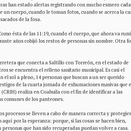
ras han estado alertas registrando con mucho esmero cada
e un cuerpo, cuando le toman fotos, cuando se acerca la ca
 sacados de la fosa.
 Como ésta de las 11:19, cuando el cuerpo, que ahora va rum
urante años cobijó los restos de personas sin nombre. Otra f
carretera que conecta a Saltillo con Torreón, en el estado de
os se encuentra el relleno sanitario municipal. Es casi el
 el sol a pleno, 14 personas que buscan a un ser querido
stigos de la cuarta jornada de exhumaciones masivas que e
RIH) realiza en Coahuila con el fin de identificar a las
as comunes de los panteones.
los procesos se lleven a cabo de manera correcta y protegi
n aquí por la esperanza: porque, si las cosas se hacen bien,
las personas que han sido recuperadas puedan volver a casa.