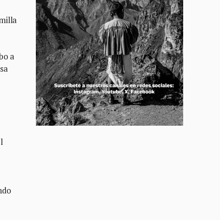
milla
bo a
osa
l
endo