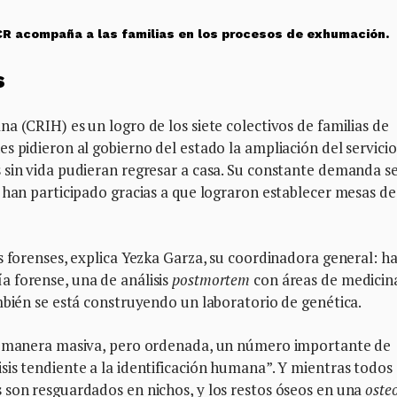
ICR acompaña a las familias en los procesos de exhumación.
s
a (CRIH) es un logro de los siete colectivos de familias de
s pidieron al gobierno del estado la ampliación del servicio
 sin vida pudieran regresar a casa. Su constante demanda s
 han participado gracias a que lograron establecer mesas de
s forenses, explica Yezka Garza, su coordinadora general: h
 forense, una de análisis
postmortem
con áreas de medicin
mbién se está construyendo un laboratorio de genética.
de manera masiva, pero ordenada, un número importante de
is tendiente a la identificación humana”. Y mientras todos
 son resguardados en nichos, y los restos óseos en una
oste