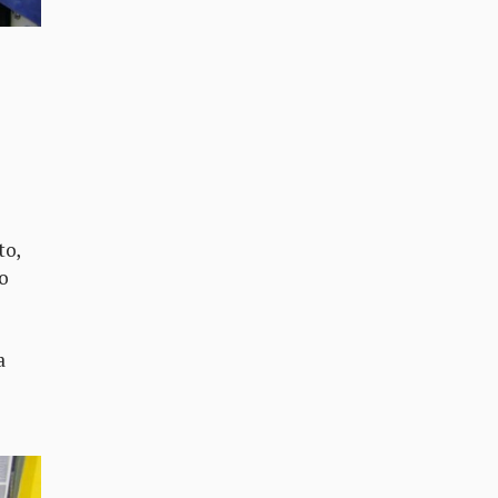
to,
no
a