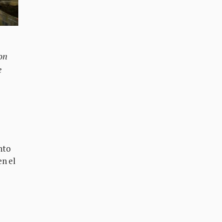
on
e
nto
en el