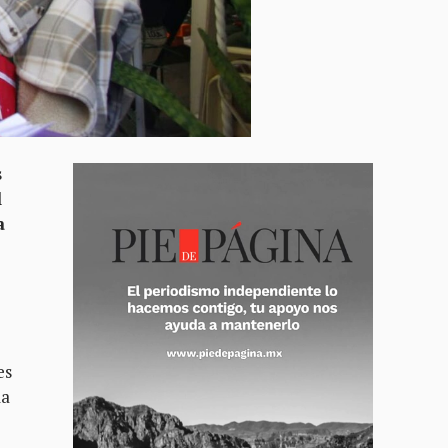
s
l
a
es
la