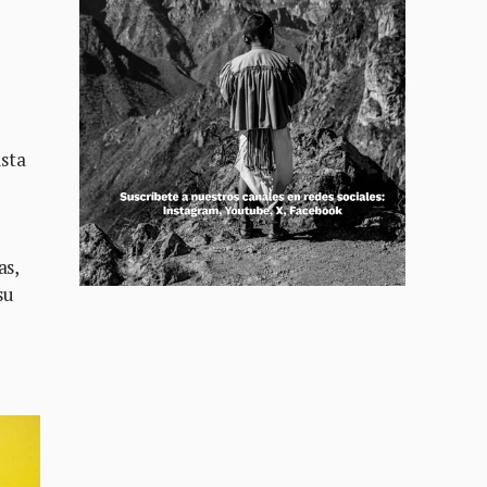
ista
as,
su