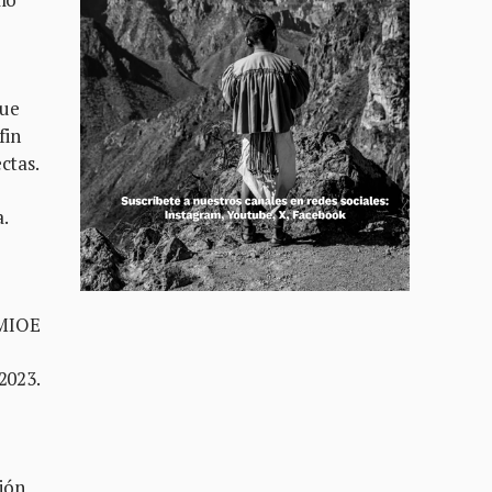
que
fin
ctas.
a.
 MIOE
2023.
ión