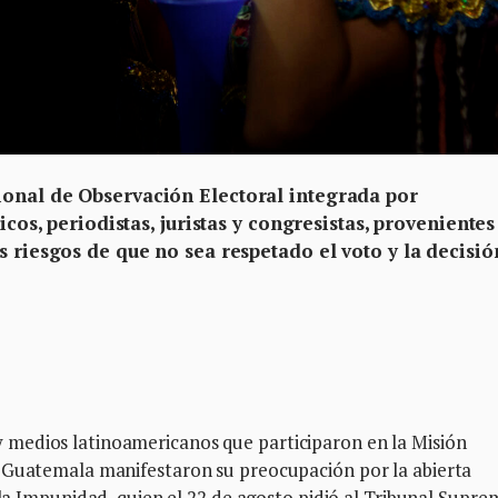
ional de Observación Electoral integrada por
icos, periodistas, juristas y congresistas, provenientes
s riesgos de que no sea respetado el voto y la decisió
medios latinoamericanos que participaron en la Misión
n Guatemala manifestaron su preocupación por la abierta
a la Impunidad, quien el 22 de agosto pidió al Tribunal Supr