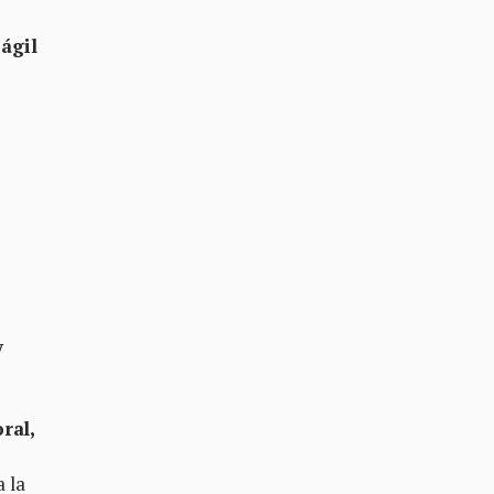
 ágil
y
ral,
 la