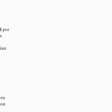
l
por
os
ian
yen
son