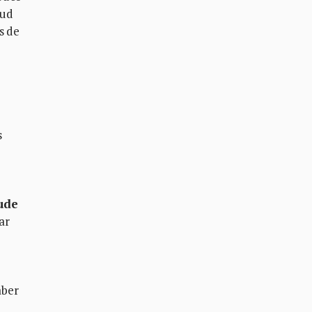
tud
s de
s
o
ude
ar
aber