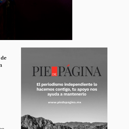
 de
n
emo