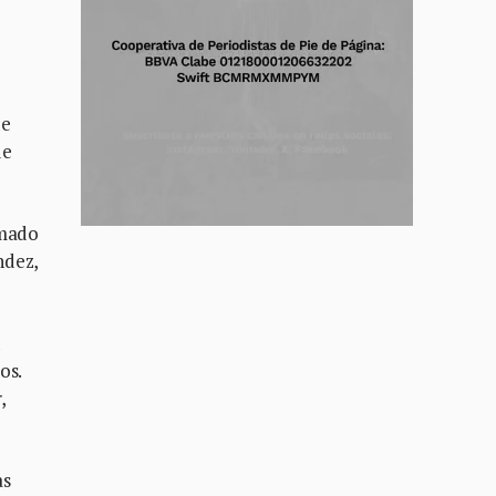
de
de
rmado
ndez,
n
os.
,
as