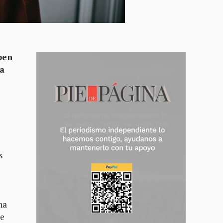
ben
ra
s
na
se