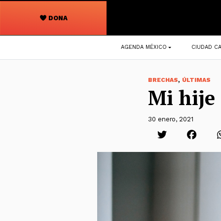
DONA
Navegación
AGENDA MÉXICO
CIUDAD CA
principal
,
BRECHAS
ÚLTIMAS
Mi hije 
30 enero, 2021