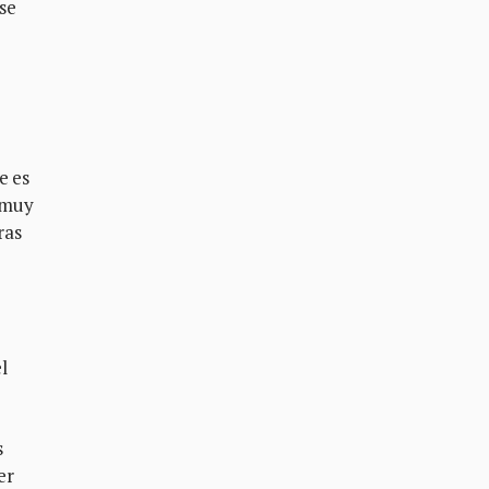
se
e es
 muy
ras
l
s
er