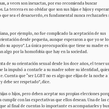
osas, a veces son inexactas, por eso recomienda buscar
 La tercera es no olvidar que son sus hijas e hijos y esperan
 que sea el desacuerdo, es fundamental nunca rechazarles 
biana, por ejemplo, no fue complicado la aceptación de sus
 orientación desde pequeña, aunque esperaron a que yo se lo
do su apoyo”. La única preocupación que tiene su madre es
gan algo por la homofobia que hay en la sociedad.
enta de su orientación sexual desde los doce años, el tener u
que la impulsó a contarle a su madre sobre su identidad, quie
 Cuenta que “ser LGBT no es algo que elijas de la noche a 
 debe ser respetado”, dice.
hijas o hijos, pero deben aceptar sus propias elecciones por
 cumplir con las expectativas que ellos desean. Una de las 
 que al final de cuentas lo importante es acompañarles y bu