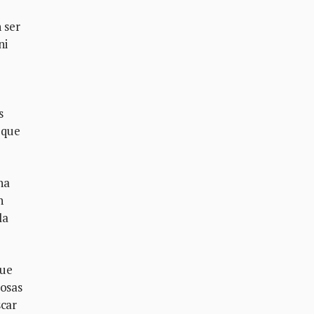
 ser
ni
s
 que
na
n
la
que
cosas
scar