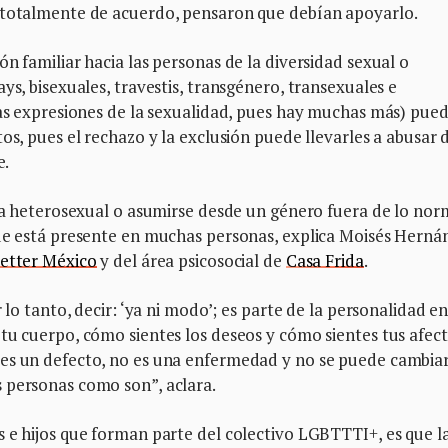
n totalmente de acuerdo, pensaron que debían apoyarlo.
n familiar hacia las personas de la diversidad sexual o
ys, bisexuales, travestis, transgénero, transexuales e
tas expresiones de la sexualidad, pues hay muchas más) pue
os, pues el rechazo y la exclusión puede llevarles a abusar 
e.
a la heterosexual o asumirse desde un género fuera de lo no
que está presente en muchas personas, explica Moisés Herná
Better México
y del área psicosocial de
Casa Frida
.
 lo tanto, decir: ‘ya ni modo’; es parte de la personalidad e
tu cuerpo, cómo sientes los deseos y cómo sientes tus afect
es un defecto, no es una enfermedad y no se puede cambiar
 personas como son”, aclara.
 e hijos que forman parte del colectivo LGBTTTI+, es que l