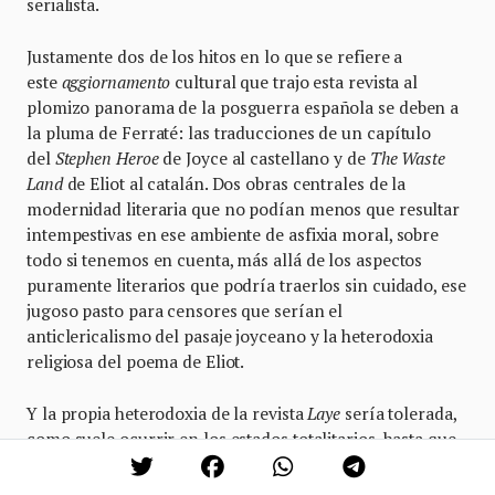
serialista.
Justamente dos de los hitos en lo que se refiere a
este
aggiornamento
cultural que trajo esta revista al
plomizo panorama de la posguerra española se deben a
la pluma de Ferraté: las traducciones de un capítulo
del
Stephen Heroe
de Joyce al castellano y de
The Waste
Land
de Eliot al catalán. Dos obras centrales de la
modernidad literaria que no podían menos que resultar
intempestivas en ese ambiente de asfixia moral, sobre
todo si tenemos en cuenta, más allá de los aspectos
puramente literarios que podría traerlos sin cuidado, ese
jugoso pasto para censores que serían el
anticlericalismo del pasaje joyceano y la heterodoxia
religiosa del poema de Eliot.
Y la propia heterodoxia de la revista
Laye
sería tolerada,
como suele ocurrir en los estados totalitarios, hasta que
dejó de ser tolerada. La efímera constelación de
intereses heterogéneos que la sostuvo (la vista gorda de