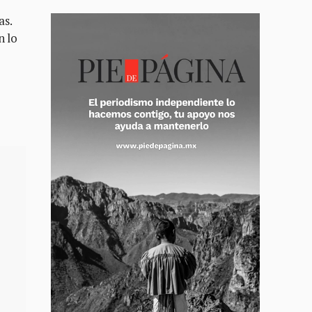
as.
n lo