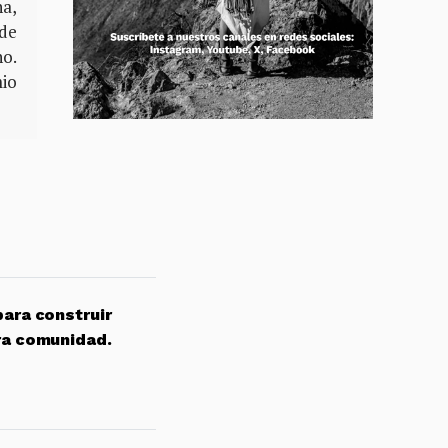
na,
 de
no.
mio
para construir
ra comunidad.