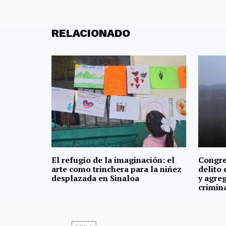
RELACIONADO
El refugio de la imaginación: el
Congre
arte como trinchera para la niñez
delito
desplazada en Sinaloa
y agre
crimina