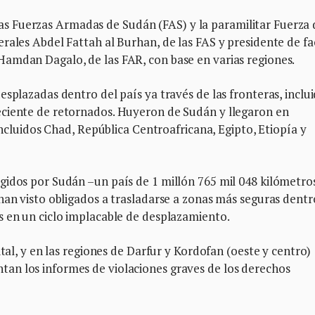
re las Fuerzas Armadas de Sudán (FAS) y la paramilitar Fuerza
rales Abdel Fattah al Burhan, de las FAS y presidente de fa
amdan Dagalo, de las FAR, con base en varias regiones.
esplazadas dentro del país ya través de las fronteras, inclu
eciente de retornados. Huyeron de Sudán y llegaron en
 incluidos Chad, República Centroafricana, Egipto, Etiopía y
idos por Sudán –un país de 1 millón 765 mil 048 kilómetro
han visto obligados a trasladarse a zonas más seguras dentr
s en un ciclo implacable de desplazamiento.
ital, y en las regiones de Darfur y Kordofan (oeste y centro)
an los informes de violaciones graves de los derechos