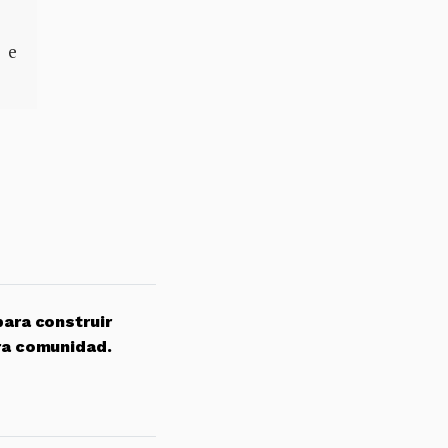
 e
para construir
ra comunidad.