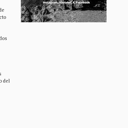
 de
cto
idos
s
o del