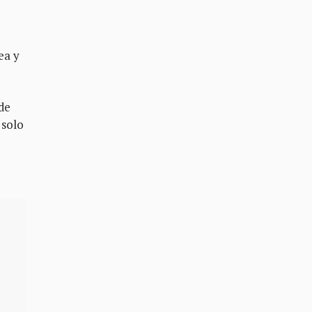
ea y
 de
 solo