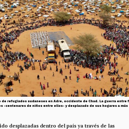
de refugiados sudaneses en Adre, occidente de Chad. La guerra entre f
les -centenares de niños entre ellos- y desplazado de sus hogares a más
ido desplazadas dentro del país ya través de las