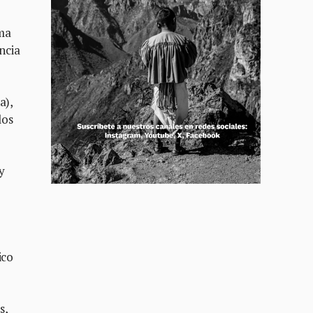
ama
ncia
a),
los
y
ico
s,