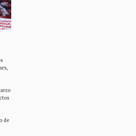
os
nes,
marzo
ctos
jo de