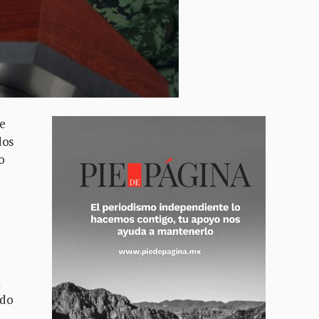
e
dos
o
a
ldo