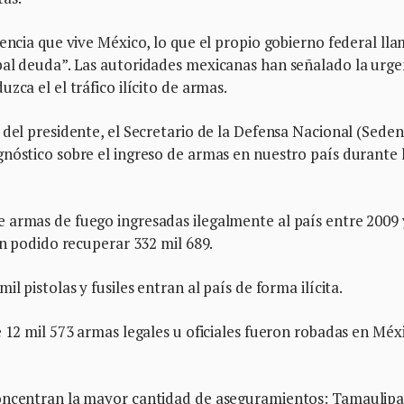
lencia que vive México, lo que el propio gobierno federal ll
pal deuda”. Las autoridades mexicanas han señalado la urge
zca el el tráfico ilícito de armas.
 del presidente, el Secretario de la Defensa Nacional (Seden
nóstico sobre el ingreso de armas en nuestro país durante 
 armas de fuego ingresadas ilegalmente al país entre 2009 
an podido recuperar 332 mil 689.
l pistolas y fusiles entran al país de forma ilícita.
e 12 mil 573 armas legales u oficiales fueron robadas en Méx
concentran la mayor cantidad de aseguramientos: Tamaulipa