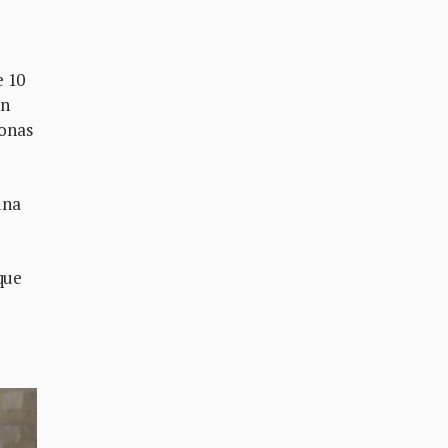
e 10
on
sonas
una
que