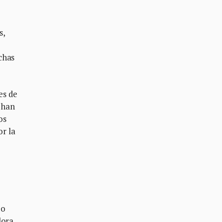
s,
chas
es de
 han
os
r la
do
lora