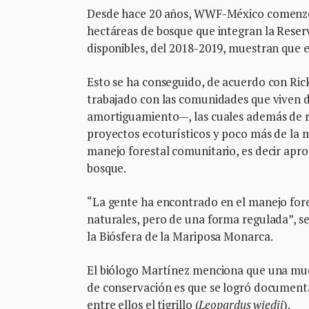
Desde hace 20 años, WWF-México comenzó a
hectáreas de bosque que integran la Reser
disponibles, del 2018-2019, muestran que el 
Esto se ha conseguido, de acuerdo con Rick
trabajado con las comunidades que viven d
amortiguamiento—, las cuales además de re
proyectos ecoturísticos y poco más de la 
manejo forestal comunitario, es decir apro
bosque.
“La gente ha encontrado en el manejo fore
naturales, pero de una forma regulada”, se
la Biósfera de la Mariposa Monarca.
El biólogo Martínez menciona que una mue
de conservación es que se logró documentar 
entre ellos el tigrillo (
Leopardus wiedii
).