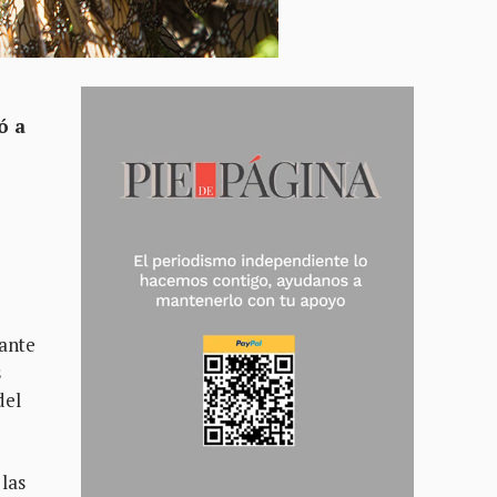
ó a
rante
s
del
 las