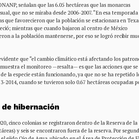
CONANP, señalan que las 6.05 hectáreas que las monarcas
ual, que no se miraba desde 2006-2007. “En esa temporada
as que favorecieron que la población se estacionara en Texa
reció; mientras que cuando bajaron al centro de México
eron a la población mantenerse, por eso se logró recibir mu
vidente que “el cambio climático está afectando los patron
muestra el monitoreo —resalta— es que las acciones que se
de la especie están funcionando, ya que no se ha repetido l
-2014, cuando se tuvieron solo 0.67 hectáreas ocupadas po
o de hibernación
, cinco colonias se registraron dentro de la Reserva de la
áreas) y seis se encontraron fuera de la reserva. Por segun
el ejido Ojo de Agua, ubicado en el Área de Protección de F