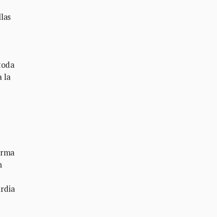
las
toda
 la
arma
n
rdia