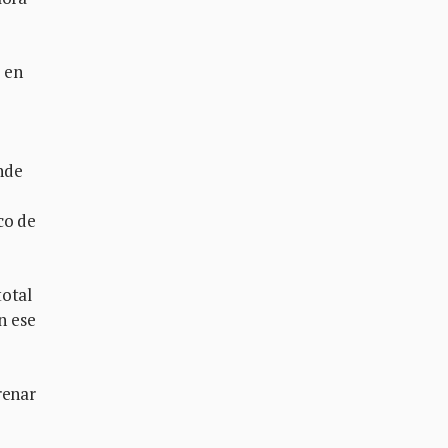
, en
nde
co de
total
n ese
renar