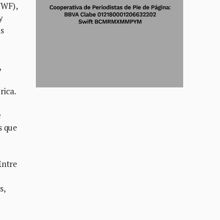
WWF),
y
as
,
rica.
e
s que
Entre
s,