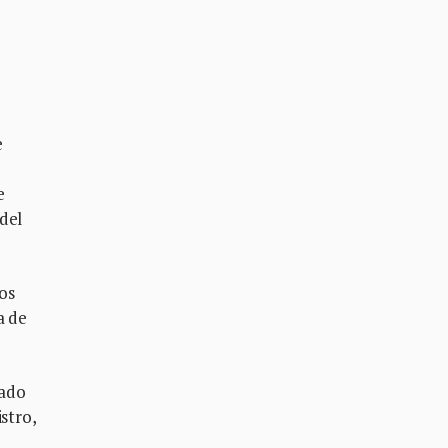
e
e
del
os
a de
tado
stro,