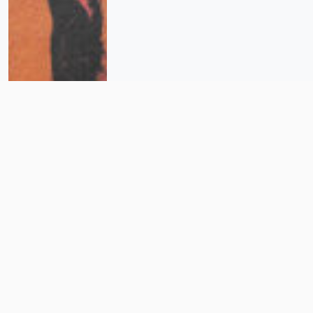
La CNDH busca volver a
encarcelar a Karla y Magda