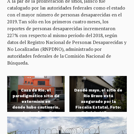
A la par de la proliferación de sitios, Jalisco fue
catalogado por las autoridades federales como el estado
con el mayor número de personas desaparecidas en el
2019. Tan sólo en los primeros cuatro meses, los
reportes de personas desaparecidas incrementaron
227% con respecto al mismo periodo del 2018, según
datos del Registro Nacional de Personas Desaparecidas y
No Localizadas (RNPDNO), administrado por
autoridades federales de la Comisión Nacional de
Búsqueda.
Casa de Río, el
Desde mayo, el sitio de
paradigmático sitio de
Río Bravo está
exterminio en
asegurado por la
donde hubo cautiverio,
Fiscalía Estatal. Foto:
asesinato y fosa. Foto
Fabricio Atilano.
Fabricio Atilano.