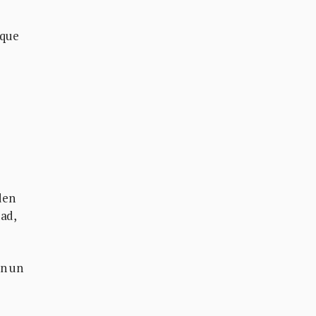
 que
den
dad,
en un