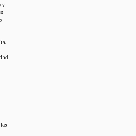
a y
és
s
úa.
s
idad
las