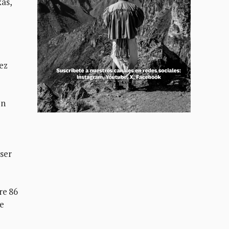
as,
ez
en
 ser
re 86
se