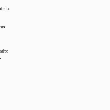
de la
ras
emite
.