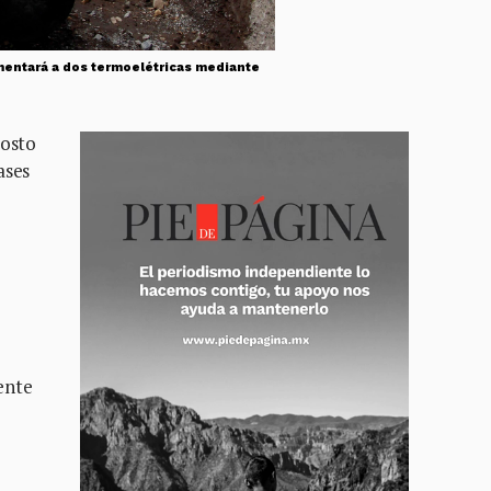
mentará a dos termoelétricas mediante
costo
ases
ente