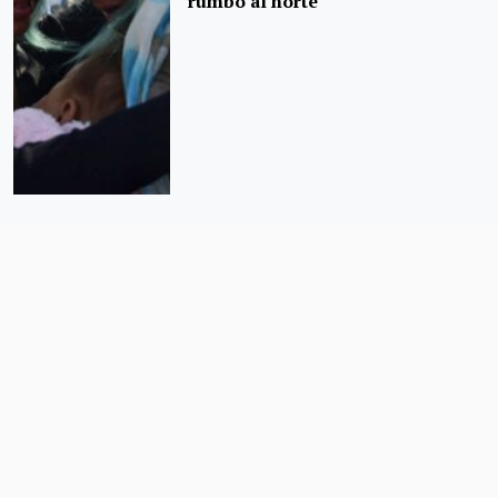
rumbo al norte
«Estamos atorados con los
acuerdos»: caravana migrante