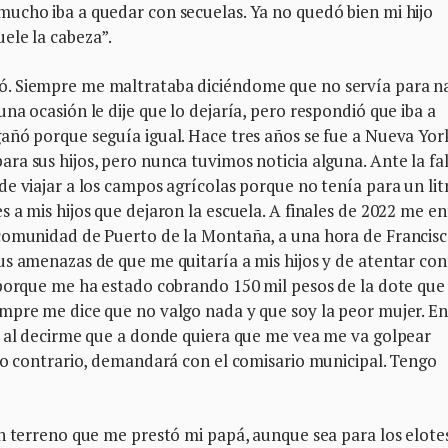
ucho iba a quedar con secuelas. Ya no quedó bien mi hijo
ele la cabeza”.
. Siempre me maltrataba diciéndome que no servía para n
na ocasión le dije que lo dejaría, pero respondió que iba a
añó porque seguía igual. Hace tres años se fue a Nueva Yor
a sus hijos, pero nunca tuvimos noticia alguna. Ante la fa
e viajar a los campos agrícolas porque no tenía para un lit
 a mis hijos que dejaron la escuela. A finales de 2022 me e
comunidad de Puerto de la Montaña, a una hora de Francisc
us amenazas de que me quitaría a mis hijos y de atentar con
 porque me ha estado cobrando 150 mil pesos de la dote que
mpre me dice que no valgo nada y que soy la peor mujer. En
ó al decirme que a donde quiera que me vea me va golpear
lo contrario, demandará con el comisario municipal. Tengo
n terreno que me prestó mi papá, aunque sea para los elotes