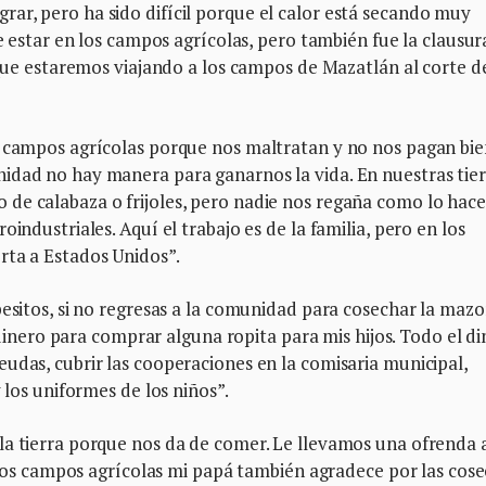
ar, pero ha sido difícil porque el calor está secando muy
ue estar en los campos agrícolas, pero también fue la clausur
o que estaremos viajando a los campos de Mazatlán al corte d
s campos agrícolas porque nos maltratan y no nos pagan bie
idad no hay manera para ganarnos la vida. En nuestras tier
de calabaza o frijoles, pero nadie nos regaña como lo hace
industriales. Aquí el trabajo es de la familia, pero en los
rta a Estados Unidos”.
pesitos, si no regresas a la comunidad para cosechar la mazo
y dinero para comprar alguna ropita para mis hijos. Todo el d
udas, cubrir las cooperaciones en la comisaria municipal,
 los uniformes de los niños”.
la tierra porque nos da de comer. Le llevamos una ofrenda 
En los campos agrícolas mi papá también agradece por las cos