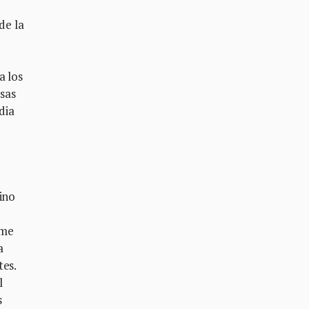
de la
a los
osas
dia
ino
 me
a
tes.
l
s