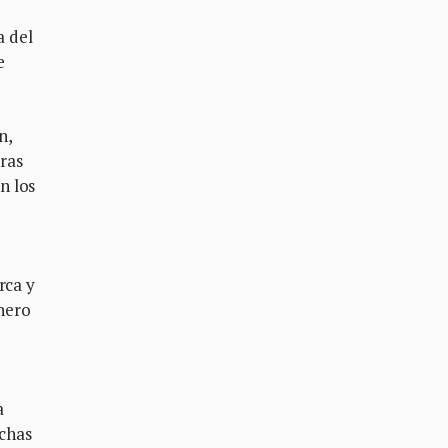
a del
e
n,
ras
n los
rca y
inero
a
echas