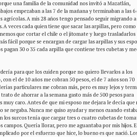
orque una familia de la comunidad nos invitó a Mazatlán,
trabajos empezaban a las 7 de la mañana y terminaban a las 6 
s agrícolas. A mis 28 años tengo pensado seguir migrando a
s. A veces cada quien tiene que sacar las arpillas, pero como
mos que cortar el chile o el jitomate y luego trasladarlos 
s fácil porque se encargan de cargar las arpillas y sus esp
s pagan 30 o 35 cada arpilla que contiene tres cubetas y me
rdería para que los cuiden porque no quiero llevarlos a los
, con el de 10 años me cobran 50 pesos, el de 7 años son 70
rderías particulares me cobran más, pero es muy lejos y term
 trato de ahorrar a la semana gasto más de 500 pesos para
z es muy caro. Antes de que mi esposo me dejara le decía que
ro se negaba. Nunca me quiso ayudar y menos cuando estab
n los surcos tenía que cargar tres o cuatro cubetas de toma
 campos. Quería llorar, pero me aguantaba por mis hijos. E
plicado por el esfuerzo que hice, lo bueno es que nació. Lo