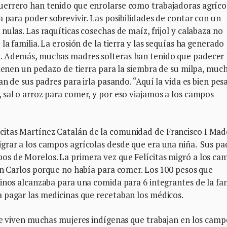
uerrero han tenido que enrolarse como trabajadoras agríco
a para poder sobrevivir. Las posibilidades de contar con un
ulas. Las raquíticas cosechas de maíz, frijol y calabaza no
la familia. La erosión de la tierra y las sequías ha generado
. Además, muchas madres solteras han tenido que padecer 
tienen un pedazo de tierra para la siembra de su milpa, muc
an de sus padres para irla pasando. “Aquí la vida es bien pes
 sal o arroz para comer, y por eso viajamos a los campos
itas Martínez Catalán de la comunidad de Francisco I Mad
grar a los campos agrícolas desde que era una niña. Sus pa
s de Morelos. La primera vez que Felícitas migró a los ca
an Carlos porque no había para comer. Los 100 pesos que
inos alcanzaba para una comida para 6 integrantes de la fam
 pagar las medicinas que recetaban los médicos.
que viven muchas mujeres indígenas que trabajan en los camp