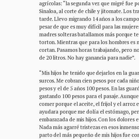
agrícolas: “la segunda vez que migré fue p
Sinaloa, al corte de chile y jitomate. Los 
tarde. Llevo migrando 14 años a los campo
pesar de que es muy difícil para las mujere
madres solteras batallamos más porque tene
torton. Mientras que para los hombres es má
cortan. Pasamos horas trabajando, pero no
de 20 litros. No hay ganancia para nadie”.
“Mis hijos he tenido que dejarlos en la gua
surcos. Me cobran cien pesos por cada niño
pesos y el de 5 años 100 pesos. En las gua
gastando 100 pesos para el pasaje. Aunque
comer porque el aceite, el frijol y el arro
ayudara porque me dolía el estómago, pe
embarazada de mis hijos. Con los dolores e
Nada más agarré tristezas en esos inmensos
parto del más pequeño de mis hijos fue com