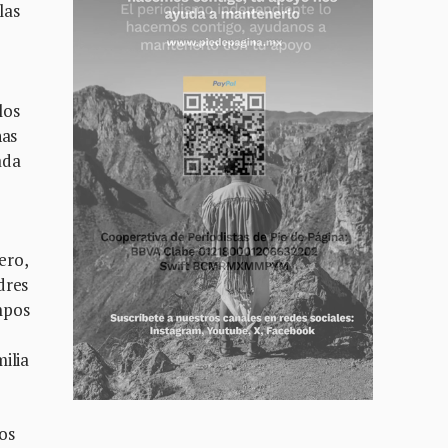
las
los
has
ada
ero,
dres
mpos
ilia
os