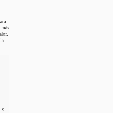
para
s más
alor,
 la
 e