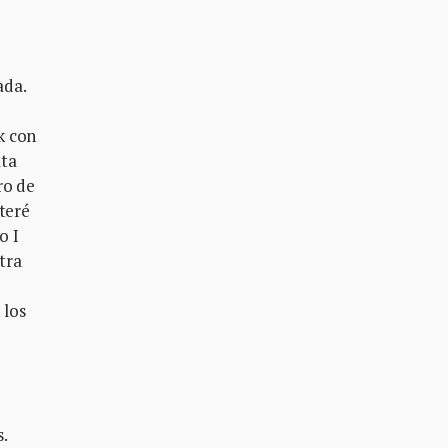
ada.
k con
lta
ro de
nteré
o I
tra
 los
.