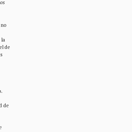
mos
 no
 la
el de
ás
o.
d de
e