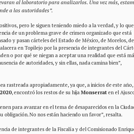
evaran al laboratorio para analizarlos. Una vez más, esta
onde a las autoridades”.
sitivos, pero le siguen teniendo miedo a la verdad, y lo que
stencia de un problema grave de crimen organizado que está
asado y pasan cárteles del Estado de México, de Morelos, de
lacera en Topilejo por la presencia de integrantes del Cárt
nden o por qué se niegan a aceptar una realidad que está m
usencia de autoridades, y sin ellas, nada camina bien”,
sea rastreada apropiadamente, ya que, a inicios de este año,
2020
, encontró los restos de su hija
Monserrat
en el Ajusc
enen para avanzar en el tema de desaparecidos en la Ciuda
 obligación. No nos están haciendo un favor”, resalta.
encia de integrantes de la Fiscalía y del Comisionado Enriqu