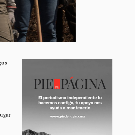
gos
lugar