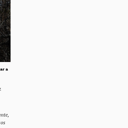
ar a
z
ante,
sos