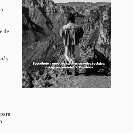
ra
ie de
al y
 para
a