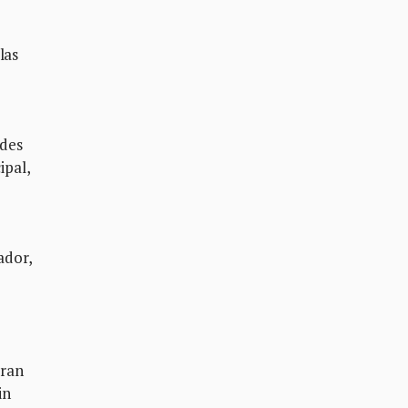
las
ades
ipal,
ador,
eran
in