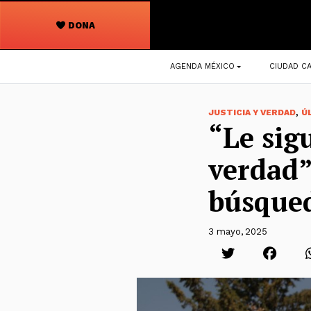
DONA
Navegación
AGENDA MÉXICO
CIUDAD CA
principal
,
JUSTICIA Y VERDAD
Ú
“Le sig
verdad”
búsqued
3 mayo, 2025