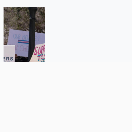
Proyecto de ley en EEUU equipara
servicios de salud para personas
trans con mutilación genital
femenina