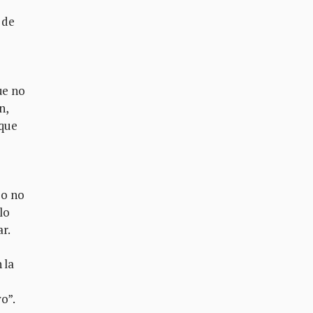
 de
ue no
n,
 que
eo no
lo
ar.
 la
o”.