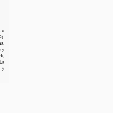
ado
2).
na.
) y
rk,
(La
o y