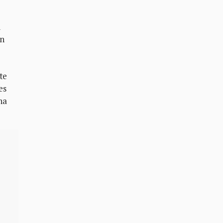
d
un
te
es
na