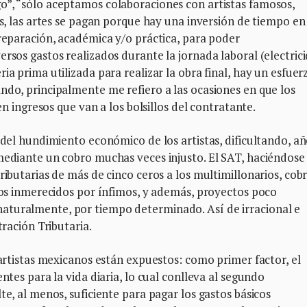
o”, “sólo aceptamos colaboraciones con artistas famosos,
as, las artes se pagan porque hay una inversión de tiempo en
preparación, académica y/o práctica, para poder
rsos gastos realizados durante la jornada laboral (electric
ia prima utilizada para realizar la obra final, hay un esfuer
ndo, principalmente me refiero a las ocasiones en que los
 en ingresos que van a los bolsillos del contratante.
 del hundimiento económico de los artistas, dificultando, a
mediante un cobro muchas veces injusto. El SAT, haciéndose
ributarias de más de cinco ceros a los multimillonarios, cob
agos inmerecidos por ínfimos, y además, proyectos poco
aturalmente, por tiempo determinado. Así de irracional e
tración Tributaria.
 artistas mexicanos están expuestos: como primer factor, el
ntes para la vida diaria, lo cual conlleva al segundo
te, al menos, suficiente para pagar los gastos básicos