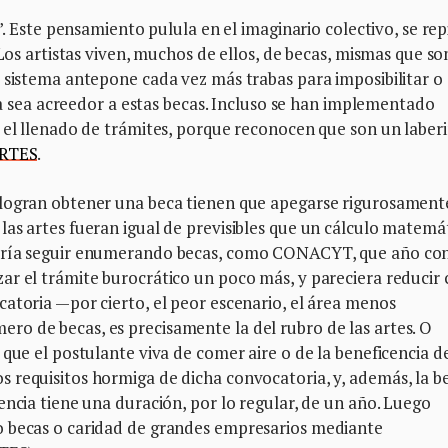
”. Este pensamiento pulula en el imaginario colectivo, se rep
 Los artistas viven, muchos de ellos, de becas, mismas que so
 sistema antepone cada vez más trabas para imposibilitar o
sta sea acreedor a estas becas. Incluso se han implementado
 el llenado de trámites, porque reconocen que son un laber
RTES
.
 logran obtener una beca tienen que apegarse rigurosament
as artes fueran igual de previsibles que un cálculo matemát
odría seguir enumerando becas, como CONACYT, que año co
ar el trámite burocrático un poco más, y pareciera reducir
atoria —por cierto, el peor escenario, el área menos
o de becas, es precisamente la del rubro de las artes. O
que el postulante viva de comer aire o de la beneficencia d
 requisitos hormiga de dicha convocatoria, y, además, la b
encia tiene una duración, por lo regular, de un año. Luego
o becas o caridad de grandes empresarios mediante