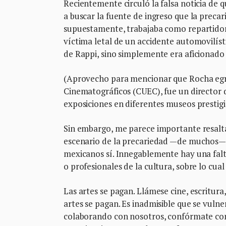
Recientemente circuló la falsa noticia de 
a buscar la fuente de ingreso que la precar
supuestamente, trabajaba como repartidor d
víctima letal de un accidente automovilís
de Rappi, sino simplemente era aficionado a
(Aprovecho para mencionar que Rocha egre
Cinematográficos (CUEC), fue un director 
exposiciones en diferentes museos prestigio
Sin embargo, me parece importante resalta
escenario de la precariedad —de muchos— d
mexicanos sí. Innegablemente hay una falta 
o profesionales de la cultura, sobre lo cua
Las artes se pagan. Llámese cine, escritura, 
artes se pagan. Es inadmisible que se vulner
colaborando con nosotros, confórmate con e