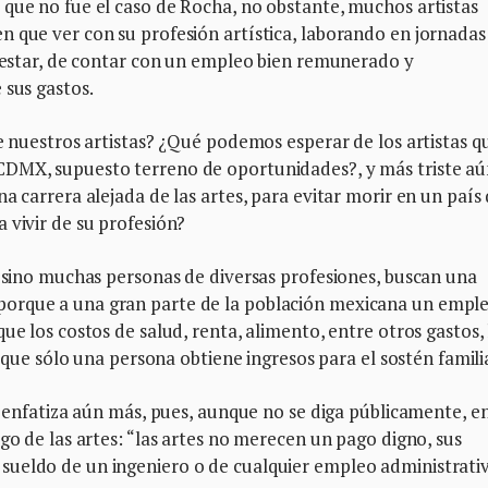
 que no fue el caso de Rocha, no obstante, muchos artistas
n que ver con su profesión artística, laborando en jornadas
e estar, de contar con un empleo bien remunerado y
 sus gastos.
de nuestros artistas? ¿Qué podemos esperar de los artistas q
CDMX, supuesto terreno de oportunidades?, y más triste aú
a carrera alejada de las artes, para evitar morir en un país
 vivir de su profesión?
s sino muchas personas de diversas profesiones, buscan una
orque a una gran parte de la población mexicana un empl
ue los costos de salud, renta, alimento, entre otros gastos, 
a que sólo una persona obtiene ingresos para el sostén famili
e enfatiza aún más, pues, aunque no se diga públicamente, en
go de las artes: “las artes no merecen un pago digno, sus
ueldo de un ingeniero o de cualquier empleo administrativ