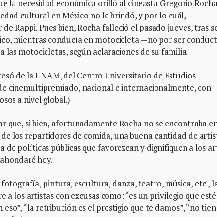
que la necesidad económica orilló al cineasta Gregorio Roch
iedad cultural en México no le brindó, y por lo cuál,
e Rappi. Pues bien, Rocha falleció el pasado jueves, tras s
tico, mientras conducía en motocicleta —no por ser conduc
 las motocicletas, según aclaraciones de su familia.
só de la UNAM, del Centro Universitario de Estudios
de cinemultipremiado, nacional e internacionalmente, con
sos a nivel global.)
r que, si bien, afortunadamente Rocha no se encontraba en
e los repartidores de comida, una buena cantidad de artis
de políticas públicas que favorezcan y dignifiquen a los art
l ahondaré hoy.
fotografía, pintura, escultura, danza, teatro, música, etc., l
e a los artistas con excusas como: “es un privilegio que esté
so”, “la retribución es el prestigio que te damos”, “no tien