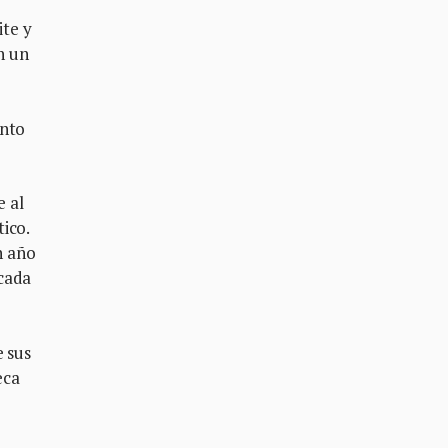
ite y
n un
into
e al
ico.
n año
 cada
e sus
eca