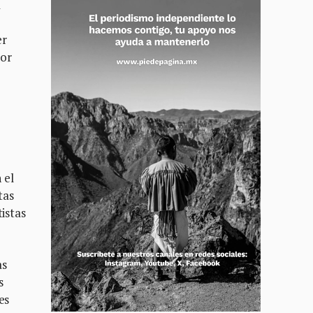
a
er
tor
 el
tas
istas
as
s
es