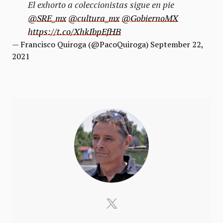
El exhorto a coleccionistas sigue en pie
@SRE_mx
@cultura_mx
@GobiernoMX
https://t.co/XhkIbpEfHB
— Francisco Quiroga (@PacoQuiroga)
September 22,
2021