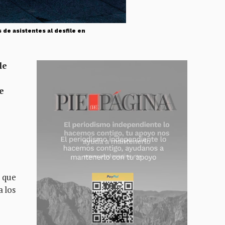
 de asistentes al desfile en
le
le
 que
a los