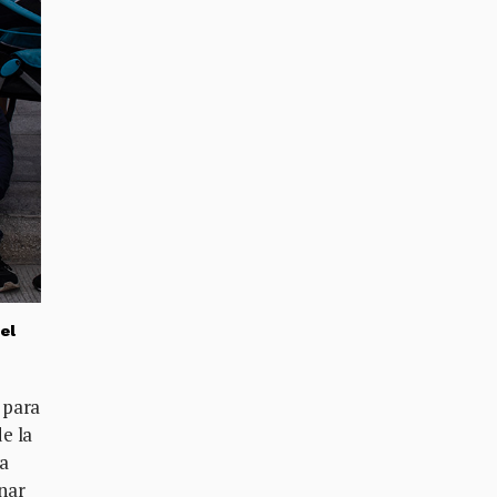
el
 para
e la
ja
inar