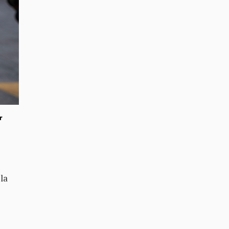
r
 la