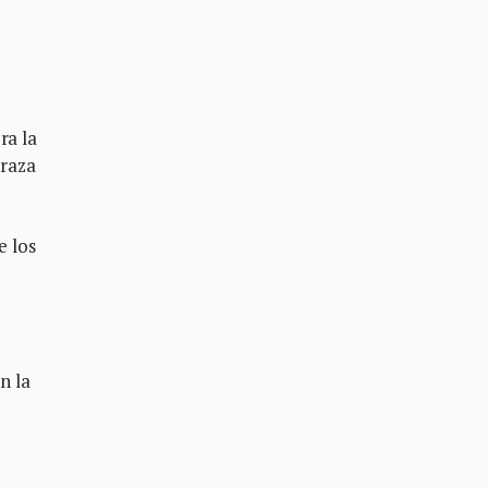
ra la
draza
e los
n la