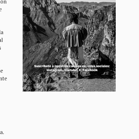
ión
e
la
al
s
se
nte
a.