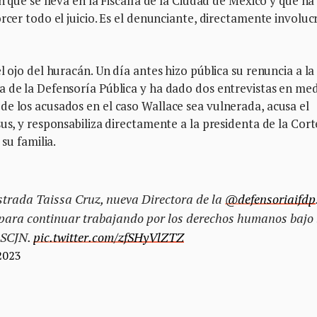
n que se lleva en la Fiscalía de la Ciudad de México y que ha
rcer todo el juicio. Es el denunciante, directamente involu
l ojo del huracán. Un día antes hizo pública su renuncia a la
a de la Defensoría Pública y ha dado dos entrevistas en me
e los acusados en el caso Wallace sea vulnerada, acusa el
us, y responsabiliza directamente a la presidenta de la Cort
 su familia.
strada Taissa Cruz, nueva Directora de la
@defensoriaifdp
s para continuar trabajando por los derechos humanos bajo 
a SCJN.
pic.twitter.com/zfSHyVlZTZ
2023