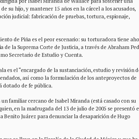
n dirigida por Isabel Miranda de Wallace para sostener una
 de su hijo, y mantener 15 años en la cárcel a los acusados,
ión judicial: fabricación de pruebas, tortura, espionaje,
iento de Piña es el peor escenario: su torturadora tiene aho
ncia de la Suprema Corte de Justicia, a través de Abraham Pe
omo Secretario de Estudio y Cuenta.
la es el “encargado de la sustanciación, estudio y revisión d
ndados, así como la formulación de los anteproyectos de
 dotado de fe pública.
 un familiar cercano de Isabel Miranda (está casado con su
ien, en la madrugada del 13 de julio de 2005 se presentó e
día Benito Juárez para denunciar la desaparición de Hugo