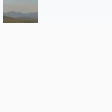
Bolivia: 21 áreas protegidas
amazónicas se superponen con
lotes petroleros