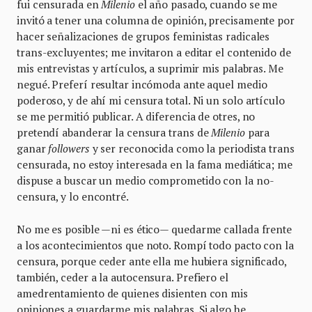
fui censurada en
Milenio
el año pasado, cuando se me
invitó a tener una columna de opinión, precisamente por
hacer señalizaciones de grupos feministas radicales
trans-excluyentes; me invitaron a editar el contenido de
mis entrevistas y artículos, a suprimir mis palabras. Me
negué. Preferí resultar incómoda ante aquel medio
poderoso, y de ahí mi censura total. Ni un solo artículo
se me permitió publicar. A diferencia de otres, no
pretendí abanderar la censura trans de
Milenio
para
ganar
followers
y ser reconocida como la periodista trans
censurada, no estoy interesada en la fama mediática; me
dispuse a buscar un medio comprometido con la no-
censura, y lo encontré.
No me es posible —ni es ético— quedarme callada frente
a los acontecimientos que noto. Rompí todo pacto con la
censura, porque ceder ante ella me hubiera significado,
también, ceder a la autocensura. Prefiero el
amedrentamiento de quienes disienten con mis
opiniones a guardarme mis palabras. Si algo he