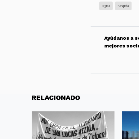
Agua
Sequía
Ayúdanos a so
mejores soci
RELACIONADO