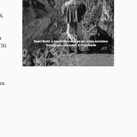
4,
a
30.
ros