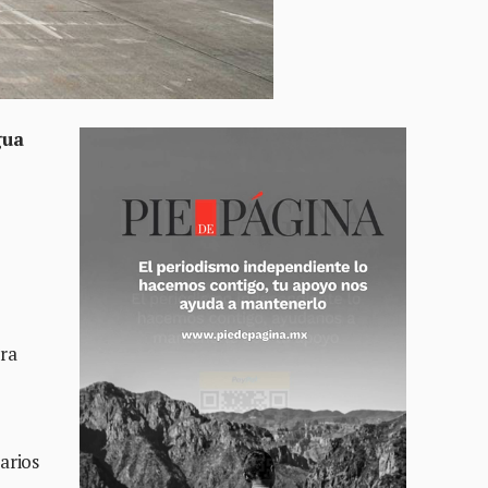
gua
ara
arios