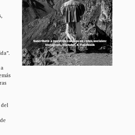
,
ida”.
 a
demás
ras
 del
a
 de