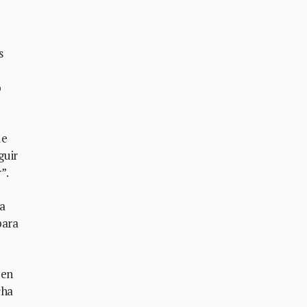
s
o
ue
guir
r”.
a
para
 en
cha