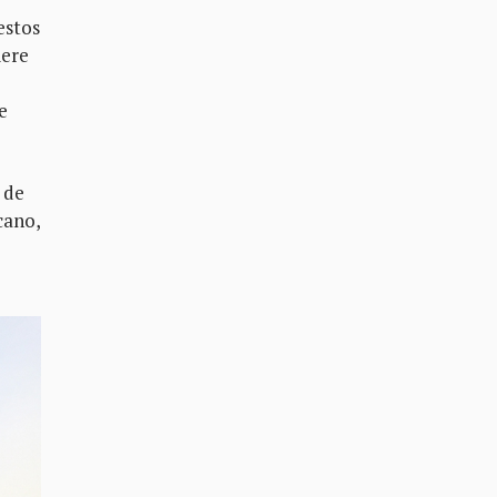
estos
iere
e
o de
cano,