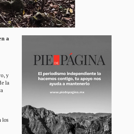
en a
o, y
de la
ra
 los