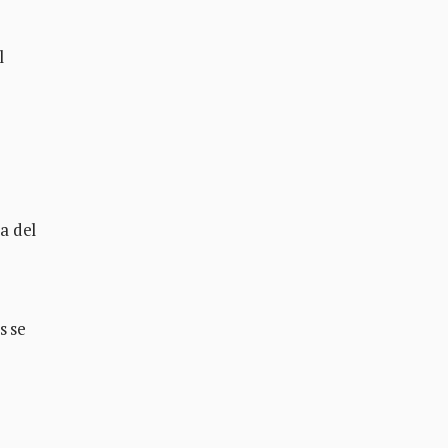
l
a del
s se