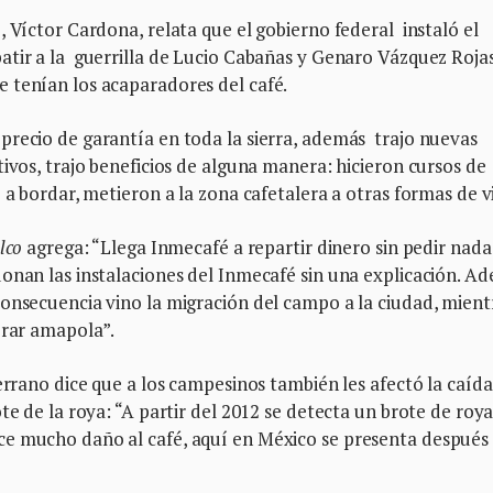
, Víctor Cardona, relata que el gobierno federal instaló el
atir a la guerrilla de Lucio Cabañas y Genaro Vázquez Rojas
 tenían los acaparadores del café.
precio de garantía en toda la sierra, además trajo nuevas
ivos, trajo beneficios de alguna manera: hicieron cursos de
 a bordar, metieron a la zona cafetalera a otras formas de v
lco
agrega: “Llega Inmecafé a repartir dinero sin pedir nada
donan las instalaciones del Inmecafé sin una explicación. A
consecuencia vino la migración del campo a la ciudad, mient
brar amapola”.
errano dice que a los campesinos también les afectó la caída
te de la roya: “A partir del 2012 se detecta un brote de roy
ce mucho daño al café, aquí en México se presenta después