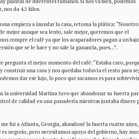
y plantas de diferentes tamaños. Si nos va bien, podemos
, nos da 4.5 kilos.
roma empieza a inundar la casa, retoma la plática: “Nosotro
e mejor aunque sea lento, sale mejor, queremos que el
nos compre el café ya que los acaparadores pagan a un baj
versión que se le hace y no sale la ganancia, pues…”.
le pregunta el mejor momento del café: “Estaba caro, porq
 construir una casa y nos quedaba todavía el resto para se
odemos dar ese lujo, lo poco que sacamos es para sobrevivi
s en la universidad Martina tuvo que abandonar su huerta par
ontrol de calidad en una panadería mientras juntaba dinero 
 me fui a Atlanta, Georgia, abandoné la huerta cuatro años,
afé es negocio, pero necesitamos apoyo del gobierno, hay mu