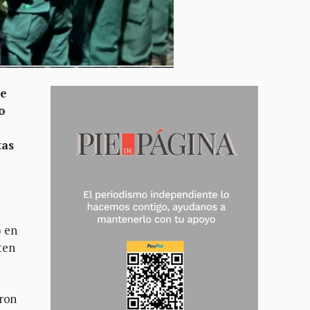
ue
o
tas
) en
ten
aron