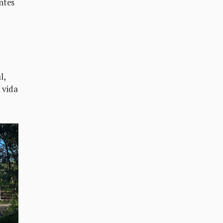
ntes
l,
 vida