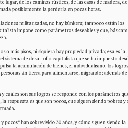
e lugar, de los caminos rústicos, de las casas de madera, de
armada posiblemente la perdería en pocas horas.
laciones militarizadas, no hay búnkers; tampoco están los
pitalista impone como parámetros deseables y que, básica
eza.
os o más pisos, ni siquiera hay propiedad privada; esa es la
 el sistema de desarrollo capitalista que se ha impuesto des
ulsa la acumulación de bienes, el individualismo, los logro
e personas sin tierra para alimentarse, migrando; además de
n y cuáles son sus logros se responde con los parámetros qu
, la respuesta es que son pocos, que siguen siendo pobres y
armada.
 y pocos” han sobrevivido 30 años, y cómo siguen siendo la