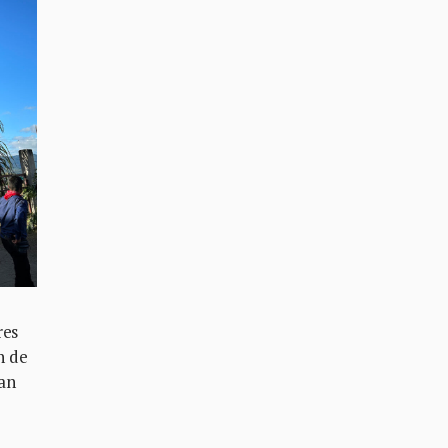
res
n de
ían