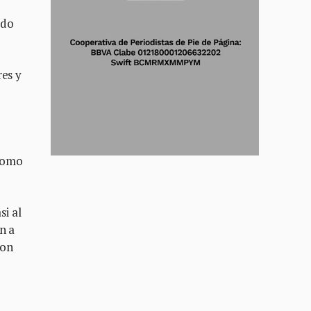
ado
res y
 como
si al
n a
son